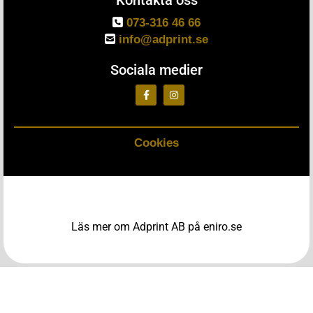

073-316 46 66

info@adprint.se
Sociala medier
Cookies
Läs mer om Adprint AB på eniro.se