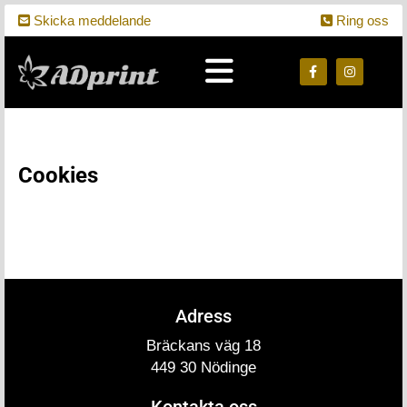
Skicka meddelande
Ring oss


Cookies
Adress
Bräckans väg 18
449 30 Nödinge
Kontakta oss